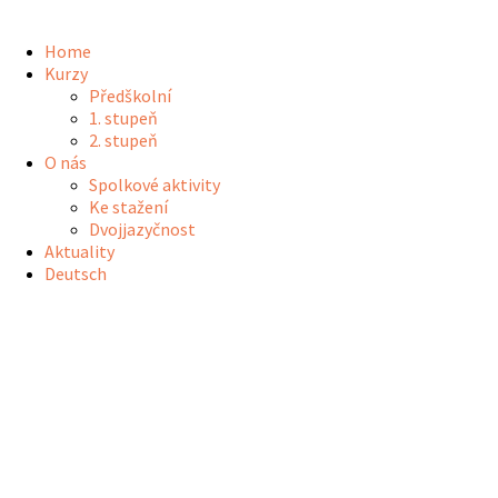
Home
Kurzy
Předškolní
1. stupeň
2. stupeň
O nás
Spolkové aktivity
Ke stažení
Dvojjazyčnost
Aktuality
Deutsch