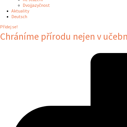
Dvojjazyčnost
Aktuality
Deutsch
Přidej se!
Chráníme přírodu nejen v učebn