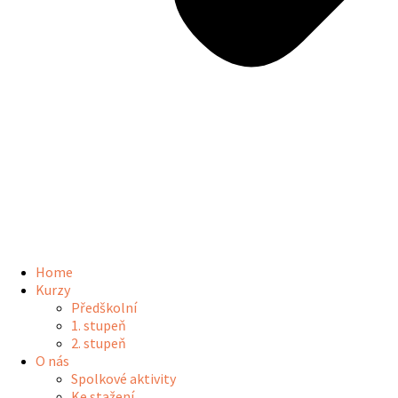
Home
Kurzy
Předškolní
1. stupeň
2. stupeň
O nás
Spolkové aktivity
Ke stažení