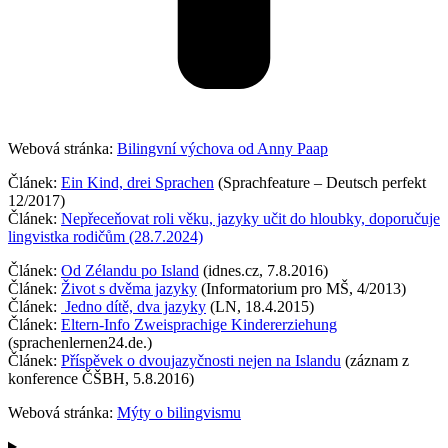
Webová stránka:
Bilingvní výchova od Anny Paap
Článek:
Ein Kind, drei Sprachen
(Sprachfeature – Deutsch perfekt
12/2017)
Článek:
Nepřeceňovat roli věku, jazyky učit do hloubky, doporučuje
lingvistka rodičům (28.7.2024)
Článek:
Od Zélandu po Island
(idnes.cz, 7.8.2016)
Článek:
Život s dvěma jazyky
(Informatorium pro MŠ, 4/2013)
Článek:
Jedno dítě, dva jazyky
(LN, 18.4.2015)
Článek:
Eltern-Info Zweisprachige Kindererziehung
(sprachenlernen24.de.)
Článek:
Příspěvek o dvoujazyčnosti nejen na Islandu
(záznam z
konference ČŠBH, 5.8.2016)
Webová stránka:
Mýty o bilingvismu