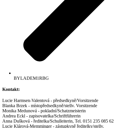
BYLADEM1RBG
Kontakt:
Lucie Harmsen-Valentová - předsedkyně/Vorsitzende
Blanka Brzek - místopředsedkyně/stellv. Vorsitzende
Monika Medunová - pokladní/Schatzmeisterin
Andrea Eckl - zapisovatelka/Schriftführerin
Anna Dušková - ředitelka/Schulleiterin, Tel. 0151 235 085 62
Lucie Klárová-Memminger - zástupkyně ředitelky/stellv.