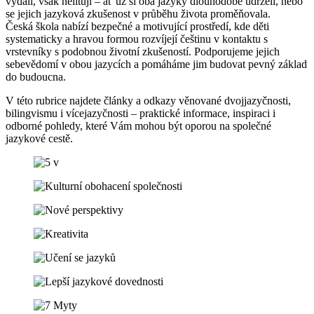
vydali, však nelitují – ať už si oba jazyky dlouhodobě udrželi, nebo
se jejich jazyková zkušenost v průběhu života proměňovala.
Česká škola nabízí bezpečné a motivující prostředí, kde děti
systematicky a hravou formou rozvíjejí češtinu v kontaktu s
vrstevníky s podobnou životní zkušeností. Podporujeme jejich
sebevědomí v obou jazycích a pomáháme jim budovat pevný základ
do budoucna.
V této rubrice najdete články a odkazy věnované dvojjazyčnosti,
bilingvismu i vícejazyčnosti – praktické informace, inspiraci i
odborné pohledy, které Vám mohou být oporou na společné
jazykové cestě.