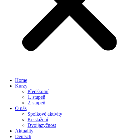
Home
Kurzy
Předškolní
1. stupeň
2. stupeň
O nás
Spolkové aktivity
Ke stažení
Dvojjazyčnost
Aktuality
Deutsch