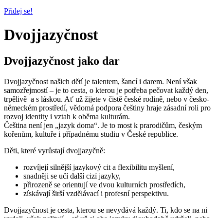
Přidej se!
Dvojjazyčnost
Dvojjazyčnost jako dar
Dvojjazyčnost našich dětí je talentem, šancí i darem. Není však
samozřejmostí – je to cesta, o kterou je potřeba pečovat každý den,
trpělivě a s láskou. Ať už žijete v čistě české rodině, nebo v česko-
německém prostředí, vědomá podpora češtiny hraje zásadní roli pro
rozvoj identity i vztah k oběma kulturám.
Čeština není jen „jazyk doma“. Je to most k prarodičům, českým
kořenům, kultuře i případnému studiu v České republice.
Děti, které vyrůstají dvojjazyčně:
rozvíjejí silnější jazykový cit a flexibilitu myšlení,
snadněji se učí další cizí jazyky,
přirozeně se orientují ve dvou kulturních prostředích,
získávají širší vzdělávací i profesní perspektivu.
Dvojjazyčnost je cesta, kterou se nevydává každý. Ti, kdo se na ni