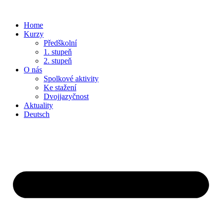
Home
Kurzy
Předškolní
1. stupeň
2. stupeň
O nás
Spolkové aktivity
Ke stažení
Dvojjazyčnost
Aktuality
Deutsch