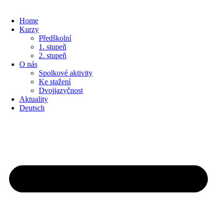
Home
Kurzy
Předškolní
1. stupeň
2. stupeň
O nás
Spolkové aktivity
Ke stažení
Dvojjazyčnost
Aktuality
Deutsch