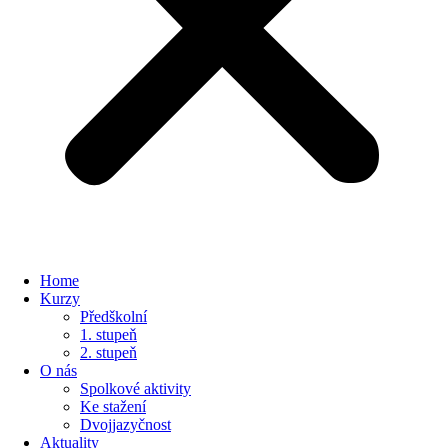
Home
Kurzy
Předškolní
1. stupeň
2. stupeň
O nás
Spolkové aktivity
Ke stažení
Dvojjazyčnost
Aktuality