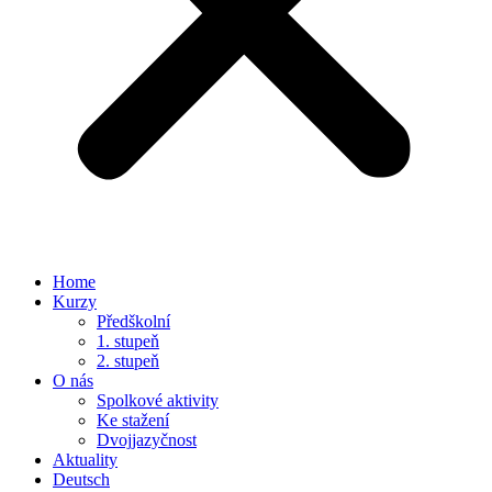
Home
Kurzy
Předškolní
1. stupeň
2. stupeň
O nás
Spolkové aktivity
Ke stažení
Dvojjazyčnost
Aktuality
Deutsch