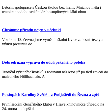
Letošní spolupráce s Českou školou bez hranic Mnichov měla i
tentokrát podobu setkání druhostupňových žáků obou
Chráníme přírodu nejen v učebnici
V sobotu 13. června jsme vyměnili školní lavice za lesní stezky a
výuku přesunuli do
Dobrodružná výprava do údolí pekelného potoka
Tradiční výlet předškoláků s rodinami nás letos již po třetí zavedl do
malebného Höllbachtalu. A
Po stopách Karoliny Světlé – z Podještědí do Řezna a zpět
První setkání čtenářského klubu v Hravé knihovničce připadlo na
24. února – a lepší datum