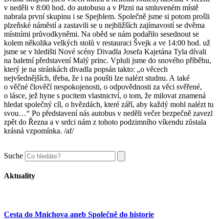
v neděli v 8:00 hod. do autobusu a v Plzni na smluveném místě
nabrala první skupinu i se Spejblem. Společně jsme si potom prošli
plzeňské náměstí a zastavili se u nejbližších zajímavostí se dvěma
místními průvodkyněmi. Na oběd se nám podařilo sesednout se
kolem několika velkých stolů v restauraci Švejk a ve 14:00 hod. už
jsme se v hledišti Nové scény Divadla Josefa Kajetána Tyla dívali
na baletní představení Malý princ. Vpluli jsme do snového příběhu,
který je na stránkách divadla popsán takto: „o věcech
nejvšednějších, třeba, že i na poušti lze nalézt studnu. A také
o věčné člověčí nespokojenosti, o odpovědnosti za věci svěřené,
o lásce, jež hyne s pocitem vlastnictví, o tom, že milovat znamená
hledat společný cíl, o hvězdách, které září, aby každý mohl nalézt tu
svou…“ Po představení nás autobus v neděli večer bezpečně zavezl
zpět do Řezna a v srdci nám z tohoto podzimního víkendu zůstala
krásná vzpomínka. /af/
Suche
Aktuality
Cesta do Mnichova aneb Společně do historie