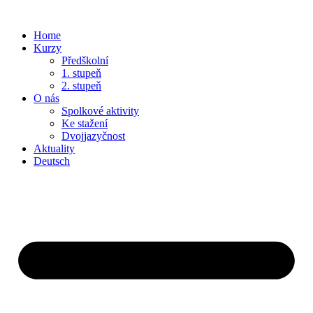
Home
Kurzy
Předškolní
1. stupeň
2. stupeň
O nás
Spolkové aktivity
Ke stažení
Dvojjazyčnost
Aktuality
Deutsch