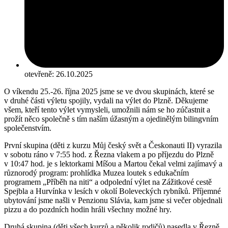
otevřeně:
26.10.2025
O víkendu 25.-26. října 2025 jsme se ve dvou skupinách, které se
v druhé části výletu spojily, vydali na výlet do Plzně. Děkujeme
všem, kteří tento výlet vymysleli, umožnili nám se ho zúčastnit a
prožít něco společně s tím naším úžasným a ojedinělým bilingvním
společenstvím.
První skupina (děti z kurzu Můj český svět a Českonauti II) vyrazila
v sobotu ráno v 7:55 hod. z Řezna vlakem a po příjezdu do Plzně
v 10:47 hod. je s lektorkami Míšou a Martou čekal velmi zajímavý a
různorodý program: prohlídka Muzea loutek s edukačním
programem „Příběh na niti“ a odpolední výlet na Zážitkové cestě
Spejbla a Hurvínka v lesích v okolí Boleveckých rybníků. Příjemné
ubytování jsme našli v Penzionu Slávia, kam jsme si večer objednali
pizzu a do pozdních hodin hráli všechny možné hry.
Druhá skupina (děti všech kurzů a několik rodičů) nasedla v Řezně